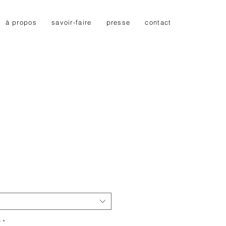
à propos
savoir-faire
presse
contact
r
*