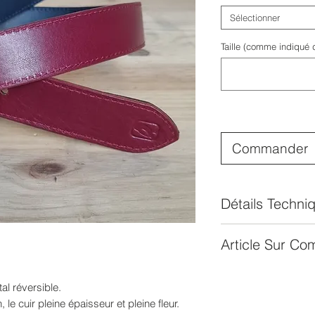
Sélectionner
Taille (comme indiqué 
Commander
Détails Techni
Fait main
Article Sur C
Cuir tanné végéta
3-4mm d'épaisseu
Délais de fabricati
Tranches cirées 
al réversible.
 le cuir pleine épaisseur et pleine fleur.