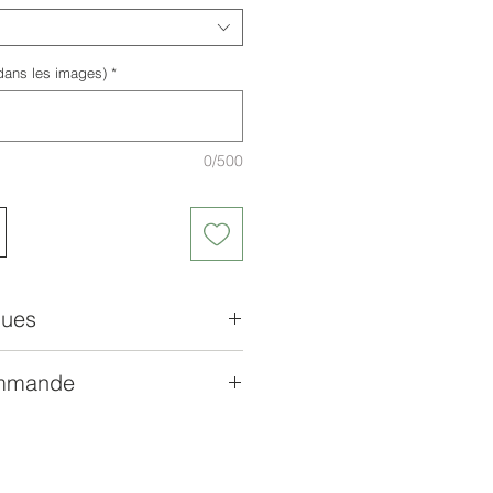
dans les images)
*
0/500
ques
ommande
l premier choix
r de cuir
on sous 2 semaines
main