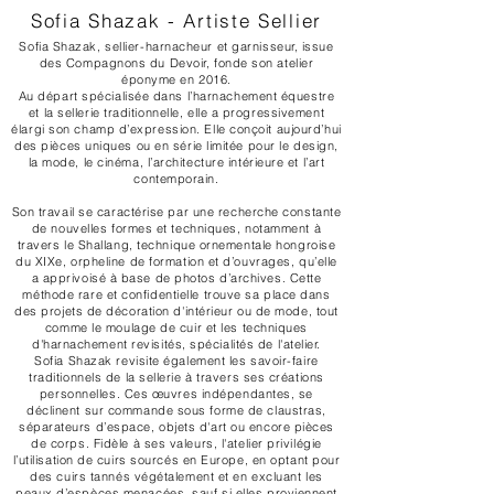
Sofia Shazak - Artiste Sellier
Sofia Shazak, sellier-harnacheur et garnisseur, issue
des Compagnons du Devoir, fonde son atelier
éponyme en 2016.
Au départ spécialisée dans l’harnachement équestre
et la sellerie traditionnelle, elle a progressivement
élargi son champ d’expression. Elle conçoit aujourd’hui
des pièces uniques ou en série limitée pour le design,
la mode, le cinéma, l’architecture intérieure et l’art
contemporain.
Son travail se caractérise par une recherche constante
de nouvelles formes et techniques, notamment à
travers le Shallang, technique ornementale hongroise
du XIXe, orpheline de formation et d’ouvrages, qu’elle
a apprivoisé à base de photos d’archives. Cette
méthode rare et confidentielle trouve sa place dans
des projets de décoration d'intérieur ou de mode, tout
comme le moulage de cuir et les techniques
d'harnachement revisités, spécialités de l'atelier.
Sofia Shazak revisite également les savoir-faire
traditionnels de la sellerie à travers ses créations
personnelles. Ces œuvres indépendantes, se
déclinent sur commande sous forme de claustras,
séparateurs d’espace, objets d'art ou encore pièces
de corps. Fidèle à ses valeurs, l'atelier privilégie
l’utilisation de cuirs sourcés en Europe, en optant pour
des cuirs tannés végétalement et en excluant les
peaux d’espèces menacées, sauf si elles proviennent