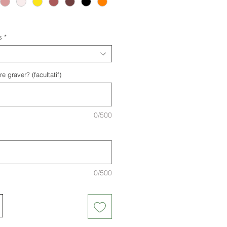
s
*
e graver? (facultatif)
0/500
0/500